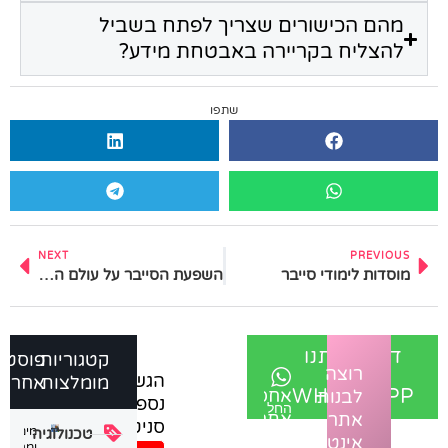
מהם הכישורים שצריך לפתח בשביל
להצליח בקריירה באבטחת מידע?
שתפו
NEXT
PREVIOUS
מוסדות לימודי סייבר
השפעת הסייבר על עולם העסקים
דברו איתנו
קטגוריות
פוסטים
רוצה
ב-
הגשת
מומלצות
אחרונים
אחסון
WHATSAPP
לבנות
נספח
החל
אתרים
אתר
סניטרי
מ-34
מים קרים
טכנולוגיה
מנוהל
אינטרנט
₪
ומרעננים