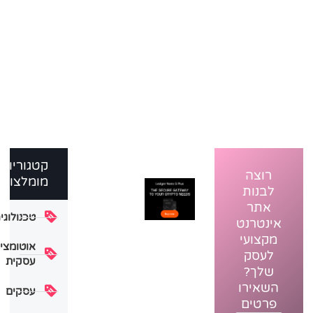
קטגוריות
רוצה
אחסון
מומלצות
לבנות
אתרים
אתר
מנוהל
טכנולוגיה
אינטרנט
על
מקצועי
גבי
אוטומציה
לעסק
Google
עסקית
שלך?
Cloud
השאירו
עסקים
פרטים
החל