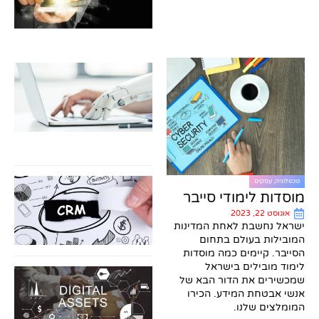
23
או
עס
לע
קט
מק
תו
לע
24
יי
טכנולוגיה
,
עסקים
מע
מוסדות לימודי סייבר
M
אוגוסט 22, 2023
מו
ישראל נחשבת לאחת המדינות
אי
המובילות בעולם בתחום
24
הסייבר. קיימים כמה מוסדות
לימוד מובילים בישראל
הש
שמכשירים את הדור הבא של
בנ
אנשי אבטחת המידע. הכירו
די
המומלצים שלנו.
– 
מפ