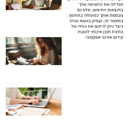
סי
מגדילה את החשיפה שלך
מק
בתוצאות החיפוש, אלא גם
לכ
מבססת אותך כמומחה בתחומך.
עב
במאמר זה, נעמיק בנושא ונגלה
של
כיצד ניתן לרתום את כוחה של
24
כתיבת תוכן איכותי לטובת
קידום אורגני אפקטיבי.
כת
עב
סמ
מד
מק
לכ
עב
סמ
24
כת
תו
לק
או
המ
המ
לה
בע
הד