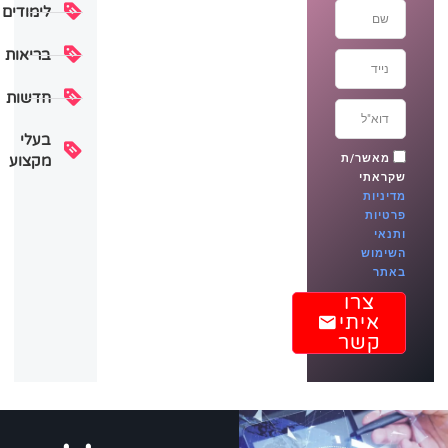
מ-34
לימודים
₪
/
בריאות
לחודש
+
חדשות
מע"מ
בעלי
התנסות
חינם
מקצוע
מאשר/ת
שקראתי
מדיניות
פרטיות
ותנאי
השימוש
באתר
צרו
איתי
קשר