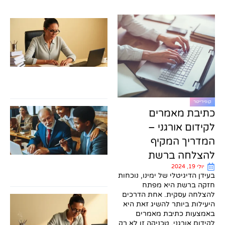
כת
עב
גמ
לס
המ
המ
וה
בי
24
קופירייטר
סי
כתיבת מאמרים
בכ
לקידום אורגני –
עב
אק
המדריך המקיף
עז
בכ
להצלחה ברשת
סמ
מנ
יולי 19, 2024
בעידן הדיגיטלי של ימינו, נוכחות
24
חזקה ברשת היא מפתח
להצלחה עסקית. אחת הדרכים
כת
היעילות ביותר להשיג זאת היא
עב
באמצעות כתיבת מאמרים
גמ
אק
לקידום אורגני. טכניקה זו לא רק