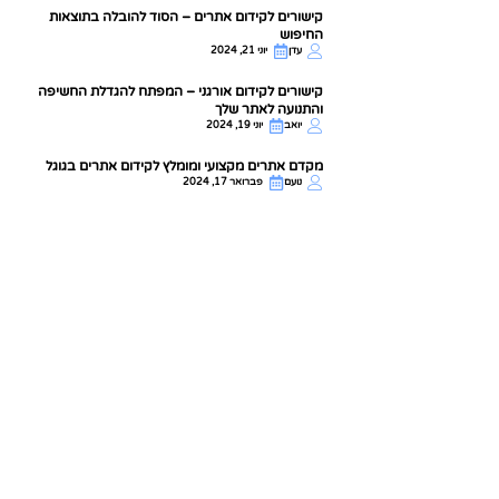
קישורים לקידום אתרים – הסוד להובלה בתוצאות
החיפוש
עדן
יוני 21, 2024
קישורים לקידום אורגני – המפתח להגדלת החשיפה
והתנועה לאתר שלך
יואב
יוני 19, 2024
מקדם אתרים מקצועי ומומלץ לקידום אתרים בגוגל
נועם
פברואר 17, 2024
Glamz Unplugged:
Our Story of
Innovation and