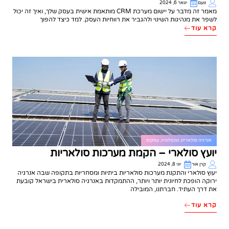
נועם
ינואר 6, 2024
מאמר זה מדבר על יישום מערכת CRM מותאמת אישית בעסק שלך, ואיך זה יכול
לשפר את מנהיגות השינוי ולהגביר את רווחיות העסק. למד כיצד להפוך
קרא עוד
אנרגיה סולארית
,
טכנולוגיה
,
עסקים
יועץ סולארי – הקמת מערכות סולאריות
קרן אור
יוני 8, 2024
יעוץ סולארי והתקנת מערכות סולאריות ביתיות ומסחריות בתקופה שבה אנרגיה
ירוקה הופכת לחיונית יותר ויותר, ההתמקדות באנרגיה סולארית בישראל קובעת
את דרך העתיד. חברתנו, המובילה
קרא עוד