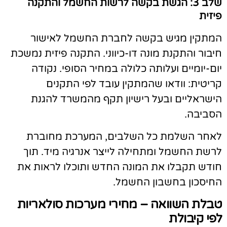
שלב 3: הגשת בקשה לרשות החשמל והתקנה
יזית
מתקין מגיש בקשה לחברת החשמל לאישור
יבור והתקנת מונה דו-כיווני. התקנה פיזית נמשכת
ום-יומיים ועלותה כלולה במחיר הסופי. נקודה
ריטית: וודאו שהמתקין עובד לפי התקנים
ישראליים ובעל רישיון תקף מהמשרד להגנת
סביבה.
אחר השלמת כל השלבים, המערכת מחוברת
רשת החשמל ומתחילה לייצר אנרגיה מיד. תוך
ודש תקבלו את המונה החדש ותוכלו לראות את
חיסכון בחשבון החשמל.
בלת השוואה – מחירי מערכות סולאריות
פי קיבולת